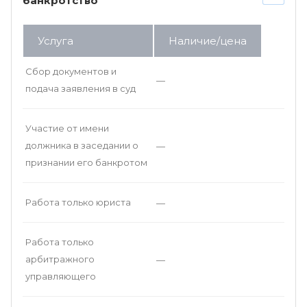
банкротство
Услуга
Наличие/цена
Сбор документов и
—
подача заявления в суд
Участие от имени
должника в заседании о
—
признании его банкротом
Работа только юриста
—
Работа только
арбитражного
—
управляющего