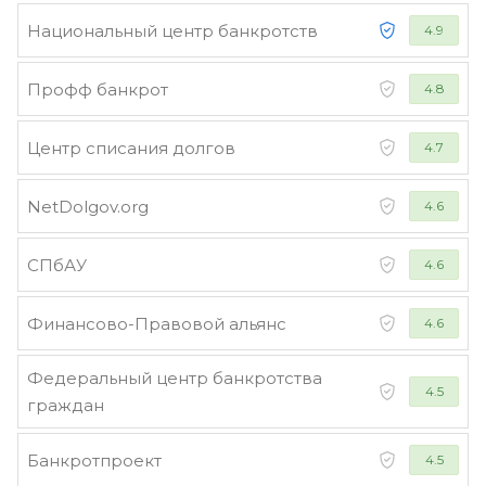
Национальный центр банкротств
4.9
Профф банкрот
4.8
Центр списания долгов
4.7
NetDolgov.org
4.6
СПбАУ
4.6
Финансово-Правовой альянс
4.6
Федеральный центр банкротства
4.5
граждан
Банкротпроект
4.5