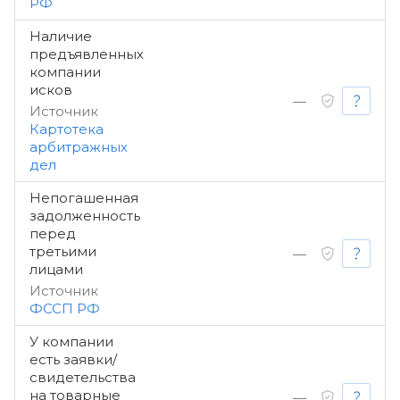
РФ
Наличие
предъявленных
компании
исков
—
Источник
Картотека
арбитражных
дел
Непогашенная
задолженность
перед
третьими
—
лицами
Источник
ФССП РФ
У компании
есть заявки/
свидетельства
на товарные
—