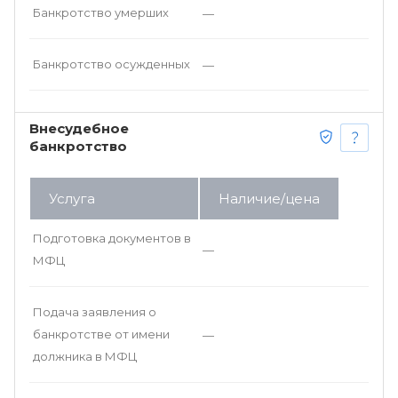
Банкротство умерших
—
Банкротство осужденных
—
Внесудебное
банкротство
Услуга
Наличие/цена
Подготовка документов в
—
МФЦ
Подача заявления о
банкротстве от имени
—
должника в МФЦ