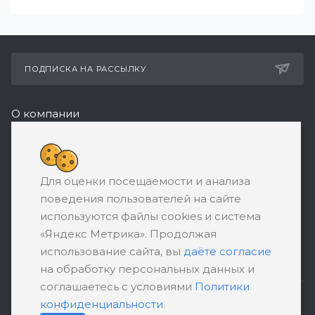
ПОДПИСКА НА РАССЫЛКУ
О компании
Реквизиты
8 (800) 550-08-77
Для оценки посещаемости и анализа
ЗАКАЗАТЬ ЗВОНОК
поведения пользователей на сайте
support@ratingbankrotstva.ru
используются файлы cookies и система
«Яндекс Метрика». Продолжая
111398, Москва, ул. Плеханова, д. 30,
использование сайта, вы
даёте согласие
абонентский ящик №5
на обработку персональных данных и
соглашаетесь с условиями
Политики
конфиденциальности
.
ПОЛИТИКА КОНФИДЕНЦИАЛЬНОСТИ