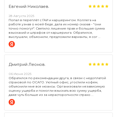
Евгений Николаев.
28 Августа 2025
Попал в переплёт с ГАИ и каршерингом. Коллега на
работе узнав о моей беде, дала их номер сказав - "они
точно помогут". Светило лишение прав и большая сумма
взысканий и штрафов от каршеринга. Обратился,
выслушали, объяснили, предложили варианты, я сог
Дмитрий Леонов.
06 Июня 2025
Обратился по рекомендации друга, в связи с недоплатой
страховой по ОСАГО. Уютный офис, угостили кофем,
объяснили мне все нюансы. Организовали независимую
оценку ущерба и помогли взыскать всю сумму ущерба,
даже чуть больше из за нерасторопности страхо