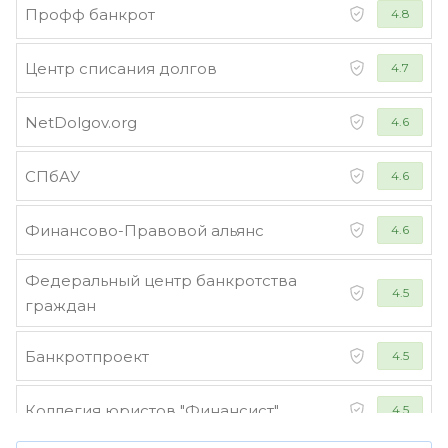
Профф банкрот
4.8
Центр списания долгов
4.7
NetDolgov.org
4.6
СПбАУ
4.6
Финансово-Правовой альянс
4.6
Федеральный центр банкротства
4.5
граждан
Банкротпроект
4.5
Коллегия юристов "Финансист"
4.5