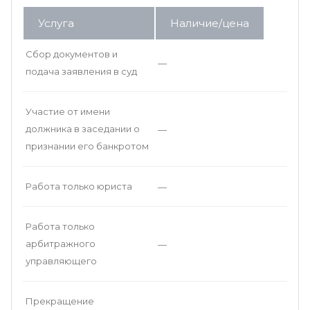
Услуга
Наличие/цена
Сбор документов и
—
подача заявления в суд
Участие от имени
должника в заседании о
—
признании его банкротом
Работа только юриста
—
Работа только
арбитражного
—
управляющего
Прекращение