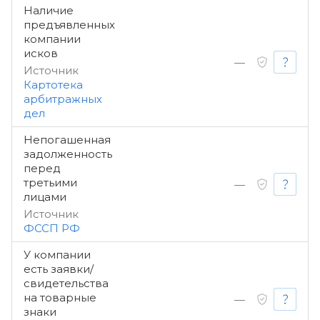
Наличие
предъявленных
компании
исков
—
Источник
Картотека
арбитражных
дел
Непогашенная
задолженность
перед
третьими
—
лицами
Источник
ФССП РФ
У компании
есть заявки/
свидетельства
на товарные
—
знаки