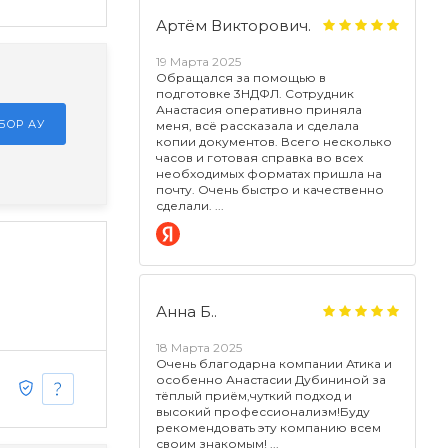
Артём Викторович.
19 Марта 2025
Обращался за помощью в
подготовке 3НДФЛ. Сотрудник
Анастасия оперативно приняла
БОР АУ
меня, всё рассказала и сделала
копии документов. Всего несколько
часов и готовая справка во всех
необходимых форматах пришла на
почту. Очень быстро и качественно
сделали.
Анна Б..
18 Марта 2025
Очень благодарна компании Атика и
особенно Анастасии Дубининой за
тёплый приём,чуткий подход и
высокий профессионализм!Буду
рекомендовать эту компанию всем
своим знакомым!