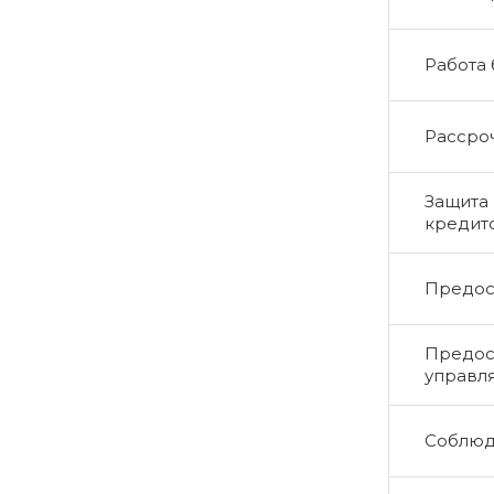
Работа
Рассро
Защита 
кредит
Предос
Предос
управл
Соблюд