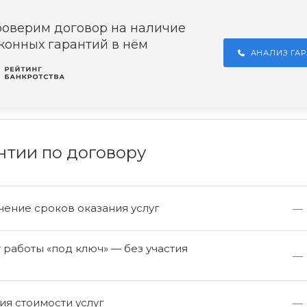
оверим договор на наличие
конных гарантий в нём
АНАЛИЗ ГА
нтии по договору
ение сроков оказания услуг
—
работы «под ключ» — без участия
—
а
я стоимости услуг
—