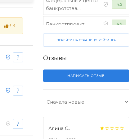
Федеральный центр
4.5
банкротства
граждан
Банкротпроект
4.5
3.3
Коллегия юристов
ПЕРЕЙТИ НА СТРАНИЦУ РЕЙТИНГА
4.5
"Финансист"
Отзывы
НАПИСАТЬ ОТЗЫВ
Алина С..