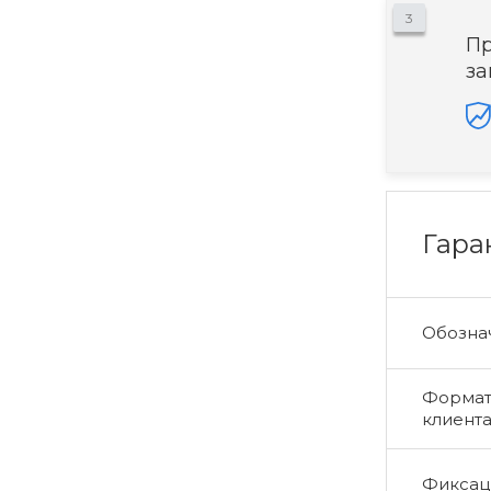
3
Пр
за
Гара
Обознач
Формат 
клиент
Фиксаци