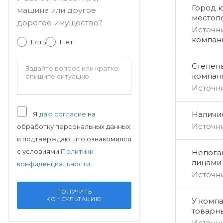
Город 
машина или другое
местоп
дорогое имущество?
Источн
компан
Есть
Нет
Степен
компан
Источн
Наличи
Я
даю согласие
на
Источн
обработку персональных данных
и подтверждаю, что ознакомился
с условиями
Политики
Непога
лицами
конфиденциальности
.
Источн
ПОЛУЧИТЬ
КОНСУЛЬТАЦИЮ
У компа
товарн
Источн