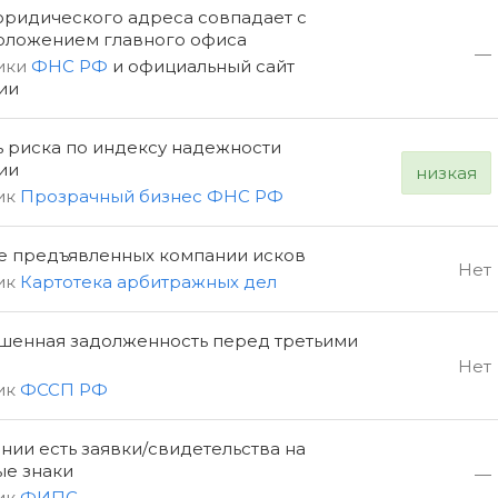
юридического адреса совпадает с
оложением главного офиса
—
ики
ФНС РФ
и официальный сайт
ии
ь риска по индексу надежности
ии
низкая
ик
Прозрачный бизнес ФНС РФ
е предъявленных компании исков
Нет
ик
Картотека арбитражных дел
шенная задолженность перед третьими
Нет
ик
ФССП РФ
нии есть заявки/свидетельства на
ые знаки
—
ик
ФИПС