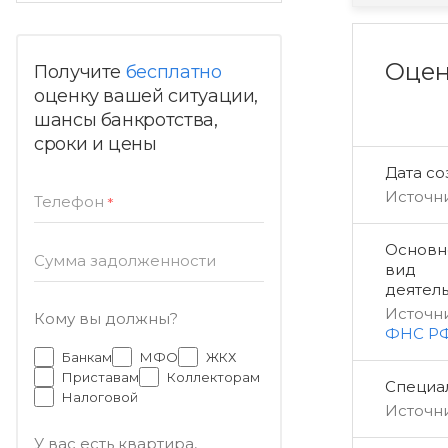
Оцен
Получите
бесплатно
оценку вашей ситуации,
шансы банкротства,
сроки и цены
Дата с
Источн
Телефон
*
Основн
Сумма задолженности
вид
деятел
Источн
Кому вы должны?
ФНС Р
Банкам
МФО
ЖКХ
Приставам
Коллекторам
Специал
Налоговой
Источн
У вас есть квартира,