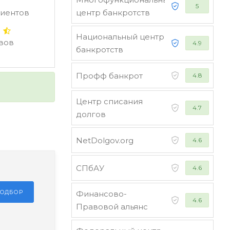
5
лиентов
центр банкротств
Национальный центр
ывов
4.9
банкротств
Профф банкрот
4.8
Центр списания
4.7
долгов
NetDolgov.org
4.6
СПбАУ
4.6
ПОДБОР
Финансово-
4.6
Правовой альянс