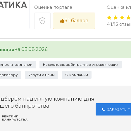
Оценка портала
Оценка к
3.1
баллов
4.1/15 отз
на 03.08.2026.
ующая
жности компании
Надежность арбитражных управляющих
 договору
Услуги и цены
О компании
одберём надёжную компанию для
шего банкротства
ЗАКАЗАТЬ 