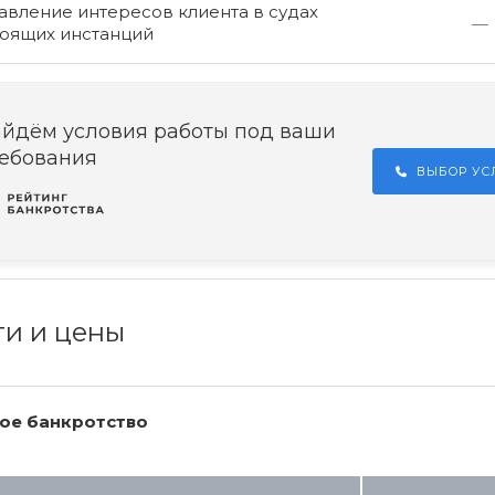
вление интересов клиента в судах
—
оящих инстанций
йдём условия работы под ваши
ебования
ВЫБОР У
ги и цены
ое банкротство