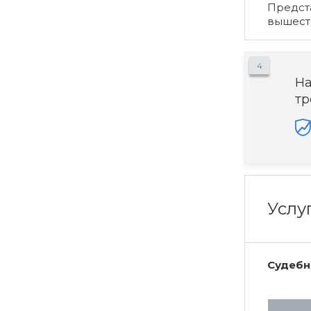
Предста
вышест
4
На
тр
Услу
Судебн