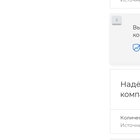
2
Вы
ко
Надё
комп
Количе
Источн