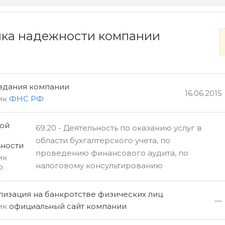
ка надежности компании
оздания компании
16.06.2015
ик
ФНС РФ
ой
69.20 - Деятельность по оказанию услуг в
области бухгалтерского учета, по
ьности
проведению финансового аудита, по
ик
налоговому консультированию
Ф
изация на банкротстве физических лиц
—
ик
официальный сайт компании