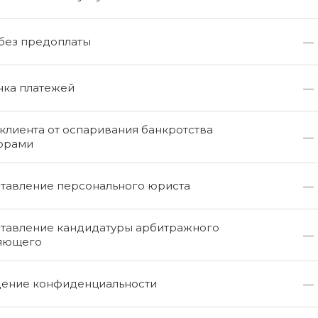
 без предоплаты
—
чка платежей
—
клиента от оспаривания банкротства
—
орами
тавление персонального юриста
—
тавление кандидатуры арбитражного
—
яющего
ение конфиденциальности
—