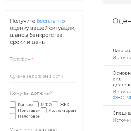
Оцен
Получите
бесплатно
оценку вашей ситуации,
шансы банкротства,
сроки и цены
Дата с
Источн
Телефон
*
Основн
Сумма задолженности
вид
деятел
Источн
Кому вы должны?
ФНС Р
Банкам
МФО
ЖКХ
Приставам
Коллекторам
Специал
Налоговой
Источн
У вас есть квартира,