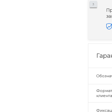
3
Пр
за
Гара
Обознач
Формат 
клиент
Фиксаци