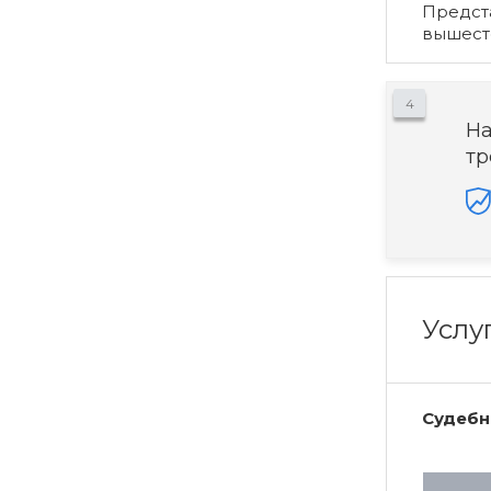
Предста
вышест
4
На
тр
Услу
Судебн