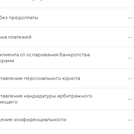
 без предоплаты
—
чка платежей
—
клиента от оспаривания банкротства
—
орами
тавление персонального юриста
—
тавление кандидатуры арбитражного
—
яющего
ение конфиденциальности
—