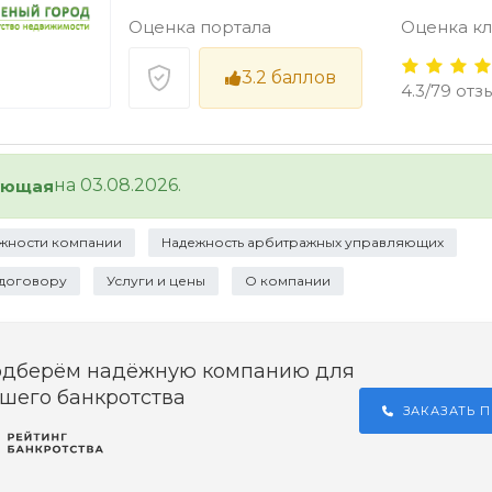
Оценка портала
Оценка к
3.2
баллов
4.3/79 от
на 03.08.2026.
ующая
жности компании
Надежность арбитражных управляющих
 договору
Услуги и цены
О компании
одберём надёжную компанию для
шего банкротства
ЗАКАЗАТЬ 