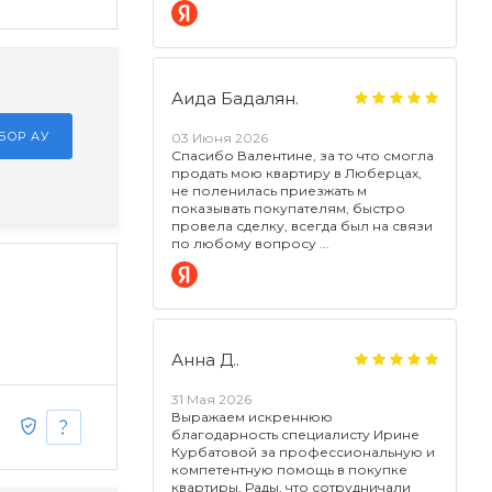
Аида Бадалян.
БОР АУ
03 Июня 2026
Спасибо Валентине, за то что смогла
продать мою квартиру в Люберцах,
не поленилась приезжать м
показывать покупателям, быстро
провела сделку, всегда был на связи
по любому вопросу
Анна Д..
31 Мая 2026
Выражаем искреннюю
благодарность специалисту Ирине
Курбатовой за профессиональную и
компетентную помощь в покупке
квартиры. Рады, что сотрудничали