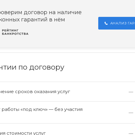
оверим договор на наличие
конных гарантий в нём
АНАЛИЗ ГА
нтии по договору
ение сроков оказания услуг
—
работы «под ключ» — без участия
—
а
я стоимости услуг
—