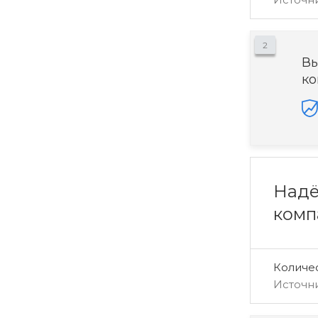
2
Вы
ко
Надё
комп
Количе
Источн