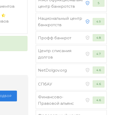
5
лиентов
центр банкротств
Национальный центр
зывов
4.9
банкротств
Профф банкрот
4.8
Центр списания
4.7
долгов
NetDolgov.org
4.6
СПбАУ
4.6
ПОДБОР
Финансово-
4.6
Правовой альянс