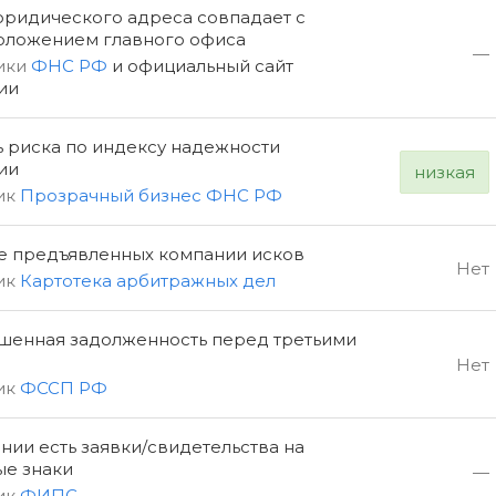
юридического адреса совпадает с
оложением главного офиса
—
ики
ФНС РФ
и официальный сайт
ии
ь риска по индексу надежности
ии
низкая
ик
Прозрачный бизнес ФНС РФ
е предъявленных компании исков
Нет
ик
Картотека арбитражных дел
шенная задолженность перед третьими
Нет
ик
ФССП РФ
нии есть заявки/свидетельства на
ые знаки
—
ик
ФИПС