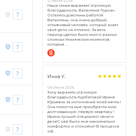
12 Июня 2026
Наша семья выражает огромную
благодарность, Валентине Пуркач.
Остались довольны работой
Валентины, она очень добрый,
отзывчивый человек, который знает
своё дело на отлично. За весь
период сделки было много разных
сложных технических моментов,
которые
Инна У..
06 Июня 2026
Хочу выразить огромную
благодарность Курбатовой Ирине
Юрьевне за исполнение моей мечты !
Она помогла мне приобрести мою
долгожданную ,первую квартиру !
Ирина лучший специалист своего
дела!С ней было мне максимально
комфортно и спокойно! В процессе
оф