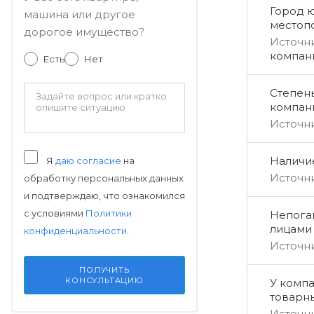
Город 
машина или другое
местоп
дорогое имущество?
Источн
компан
Есть
Нет
Степен
компан
Источн
Наличи
Я
даю согласие
на
Источн
обработку персональных данных
и подтверждаю, что ознакомился
с условиями
Политики
Непога
лицами
конфиденциальности
.
Источн
ПОЛУЧИТЬ
КОНСУЛЬТАЦИЮ
У компа
товарн
Источн