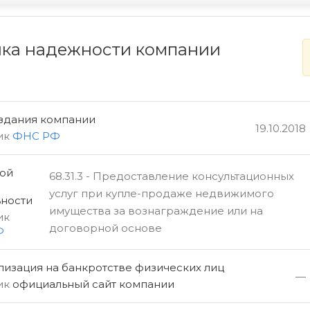
ка надежности компании
оздания компании
19.10.2018
ик
ФНС РФ
ой
68.31.3 - Предоставление консультационных
услуг при купле-продаже недвижимого
ьности
имущества за вознаграждение или на
ик
договорной основе
Ф
изация на банкротстве физических лиц
—
ик
официальный сайт компании