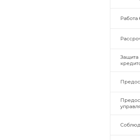
Работа
Рассро
Защита 
кредит
Предос
Предос
управл
Соблюд