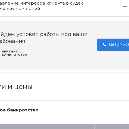
вление интересов клиента в судах
—
оящих инстанций
йдём условия работы под ваши
ебования
ВЫБОР У
ги и цены
ое банкротство