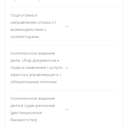
Подготовка и
направление отказа от
—
взаимодействия с
коллекторами
Комплексное ведение
дела: сбор документов и
подача заявления + услуги
—
юриста и управляющего +
обязательные платежи
Комплексное ведение
дела в судах регионов
—
(дистанционное
банкротство)