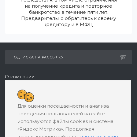
на получение кредита и повторное
банкротство в течение пяти лет.
Предварительно обратитесь к своему
кредитору и в МФЦ.
ПОДПИСКА НА РАССЫЛКУ
О компании
Реквизиты
8 (800) 550-08-77
Для оценки посещаемости и анализа
ЗАКАЗАТЬ ЗВОНОК
поведения пользователей на сайте
support@ratingbankrotstva.ru
используются файлы cookies и система
«Яндекс Метрика». Продолжая
111398, Москва, ул. Плеханова, д. 30,
использование сайта, вы
даёте согласие