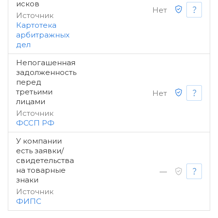
исков
Нет
Источник
Картотека
арбитражных
дел
Непогашенная
задолженность
перед
третьими
Нет
лицами
Источник
ФССП РФ
У компании
есть заявки/
свидетельства
на товарные
—
знаки
Источник
ФИПС