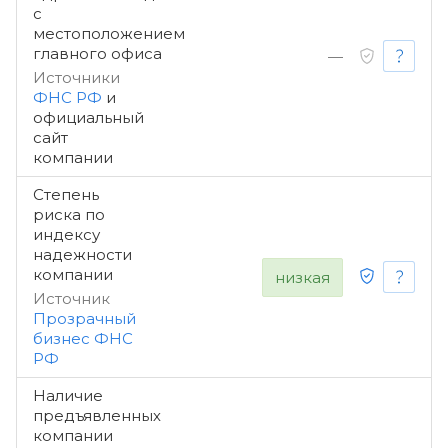
с
местоположением
главного офиса
—
Источники
ФНС РФ
и
официальный
сайт
компании
Степень
риска по
индексу
надежности
компании
низкая
Источник
Прозрачный
бизнес ФНС
РФ
Наличие
предъявленных
компании