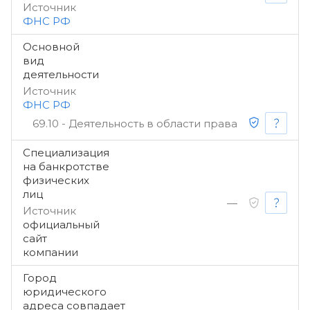
Источник
ФНС РФ
Основной
вид
деятельности
Источник
ФНС РФ
69.10 - Деятельность в области права
Специализация
на банкротстве
физических
лиц
—
Источник
официальный
сайт
компании
Город
юридического
адреса совпадает