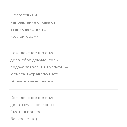
Подготовка и
направление отказа от
—
взаимодействия с
коллекторами
Комплексное ведение
дела: сбор документов и
подача заявления + услуги
—
юриста и управляющего +
обязательные платежи
Комплексное ведение
дела в судах регионов
—
(дистанционное
банкротство)