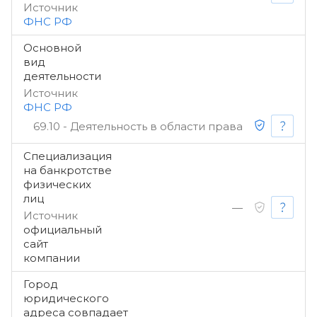
Источник
ФНС РФ
Основной
вид
деятельности
Источник
ФНС РФ
69.10 - Деятельность в области права
Специализация
на банкротстве
физических
лиц
—
Источник
официальный
сайт
компании
Город
юридического
адреса совпадает