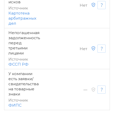
исков
Нет
Источник
Картотека
арбитражных
дел
Непогашенная
задолженность
перед
третьими
Нет
лицами
Источник
ФССП РФ
У компании
есть заявки/
свидетельства
на товарные
—
знаки
Источник
ФИПС