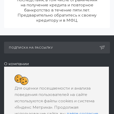
на получение кредита и повторное
банкротство в течение пяти лет.
Предварительно обратитесь к своему
кредитору и в МФЦ.
ПОДПИСКА НА РАССЫЛКУ
О компании
Реквизиты
8 (800) 550-08-77
Для оценки посещаемости и анализа
ЗАКАЗАТЬ ЗВОНОК
поведения пользователей на сайте
support@ratingbankrotstva.ru
используются файлы cookies и система
«Яндекс Метрика». Продолжая
111398, Москва, ул. Плеханова, д. 30,
использование сайта, вы
даёте согласие