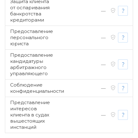
Защита клиента
от оспаривания
—
банкротства
кредиторами
Предоставление
персонального
—
юриста
Предоставление
кандидатуры
—
арбитражного
управляющего
Соблюдение
—
конфиденциальности
Представление
интересов
клиента в судах
—
вышестоящих
инстанций