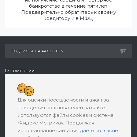
банкротство в течение пяти лет.
Предварительно обратитесь к своему
кредитору и в МФЦ.
ПОДПИСКА НА РАССЫЛКУ
О компании
Реквизиты
8 (800) 550-08-77
Для оценки посещаемости и анализа
ЗАКАЗАТЬ ЗВОНОК
поведения пользователей на сайте
support@ratingbankrotstva.ru
используются файлы cookies и система
«Яндекс Метрика». Продолжая
111398, Москва, ул. Плеханова, д. 30,
использование сайта, вы
даёте согласие
абонентский ящик №5