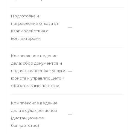
Подготовка и
направление отказа от
—
взаимодействия с
коллекторами
Комплексное ведение
дела: сбор документов и
подача заявления + услуги
—
юриста и управляющего +
обязательные платежи
Комплексное ведение
дела в судах регионов
—
(дистанционное
банкротство)