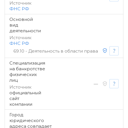
Источник
ФНС РФ
Основной
вид
деятельности
Источник
ФНС РФ
69.10 - Деятельность в области права
Специализация
на банкротстве
физических
лиц
—
Источник
официальный
сайт
компании
Город
юридического
адреса совпадает