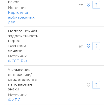
исков
Нет
Источник
Картотека
арбитражных
дел
Непогашенная
задолженность
перед
третьими
Нет
лицами
Источник
ФССП РФ
У компании
есть заявки/
свидетельства
на товарные
—
знаки
Источник
ФИПС