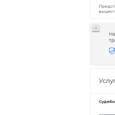
Предста
вышест
4
На
тр
Услу
Судебн