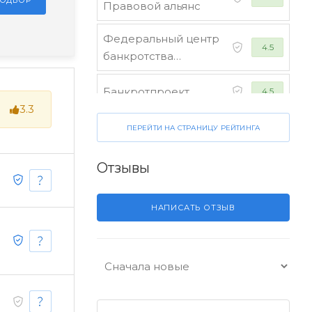
ПОДБОР
Правовой альянс
Федеральный центр
4.5
банкротства
граждан
Банкротпроект
4.5
3.3
Коллегия юристов
ПЕРЕЙТИ НА СТРАНИЦУ РЕЙТИНГА
4.5
"Финансист"
Отзывы
НАПИСАТЬ ОТЗЫВ