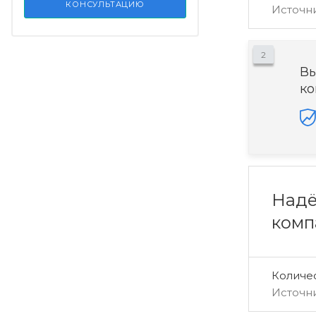
КОНСУЛЬТАЦИЮ
Источн
2
Вы
ко
Надё
комп
Количе
Источн