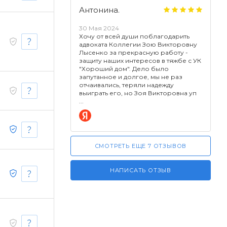
Антонина.
30 Мая 2024
Хочу от всей души поблагодарить
адвоката Коллегии Зою Викторовну
Лысенко за прекрасную работу -
защиту наших интересов в тяжбе с УК
"Хороший дом". Дело было
запутанное и долгое, мы не раз
отчаивались, теряли надежду
выиграть его, но Зоя Викторовна уп
СМОТРЕТЬ ЕЩЕ 7 ОТЗЫВОВ
НАПИСАТЬ ОТЗЫВ