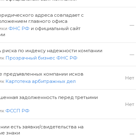
юридического адреса совпадает с
оложением главного офиса
—
ики
ФНС РФ
и официальный сайт
ии
ь риска по индексу надежности компании
—
ик
Прозрачный бизнес ФНС РФ
е предъявленных компании исков
Нет
ик
Картотека арбитражных дел
шенная задолженность перед третьими
Нет
ик
ФССП РФ
нии есть заявки/свидетельства на
ые знаки
—