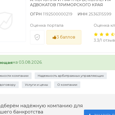
АДВОКАТОВ ПРИМОРСКОГО КРАЯ
ОГРН
1192500000219
ИНН
2536315599
Оценка портала
Оценка к
3
баллов
3.3/1 отзыв
на 03.08.2026.
ующая
жности компании
Надежность арбитражных управляющих
 договору
Услуги и цены
О компании
одберём надёжную компанию для
шего банкротства