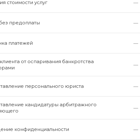
я стоимости услуг
—
 без предоплаты
—
чка платежей
—
клиента от оспаривания банкротства
—
орами
тавление персонального юриста
—
тавление кандидатуры арбитражного
—
яющего
ение конфиденциальности
—