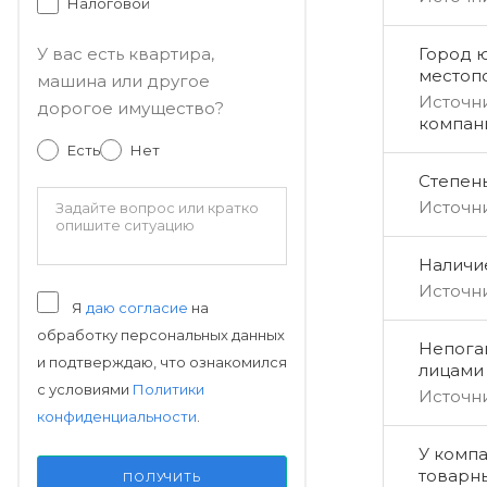
Налоговой
Город 
У вас есть квартира,
местоп
машина или другое
Источн
дорогое имущество?
компан
Есть
Нет
Степен
Источн
Наличи
Источн
Я
даю согласие
на
обработку персональных данных
Непога
и подтверждаю, что ознакомился
лицами
с условиями
Политики
Источн
конфиденциальности
.
У компа
товарн
ПОЛУЧИТЬ