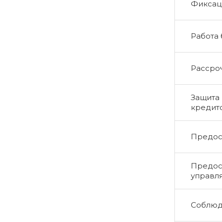
Фиксаци
Работа
Рассро
Защита 
кредит
Предос
Предос
управл
Соблюд