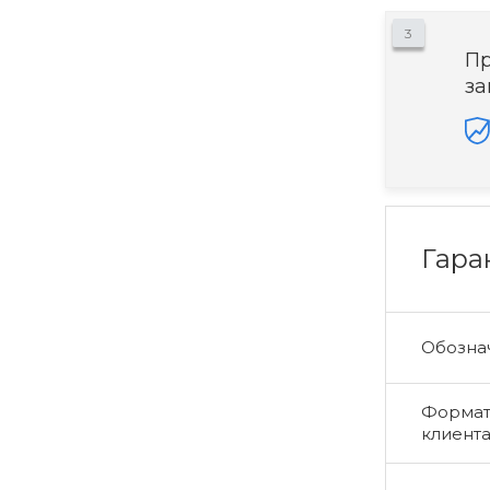
3
Пр
за
Гара
Обознач
Формат 
клиент