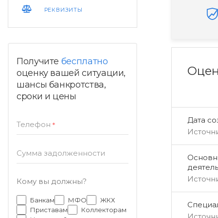
РЕКВИЗИТЫ
Получите
бесплатно
Оцен
оценку вашей ситуации,
шансы банкротства,
сроки и цены
Дата с
Телефон
*
Источн
Сумма задолженности
Основн
деятел
Источн
Кому вы должны?
Банкам
МФО
ЖКХ
Специал
Приставам
Коллекторам
Источн