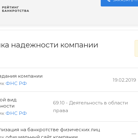
ЗАКАЗАТЬ 
ка надежности компании
оздания компании
19.02.2019
ик
ФНС РФ
ой вид
69.10 - Деятельность в области
ьности
права
ик
ФНС РФ
изация на банкротстве физических лиц
—
ик
официальный сайт компании