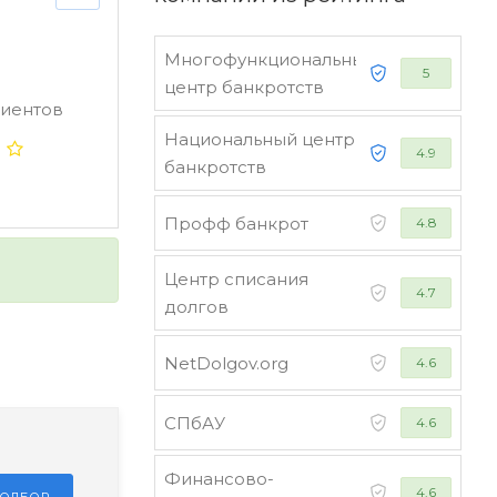
Многофункциональный
5
центр банкротств
лиентов
Национальный центр
4.9
банкротств
Профф банкрот
4.8
Центр списания
4.7
долгов
NetDolgov.org
4.6
СПбАУ
4.6
Финансово-
4.6