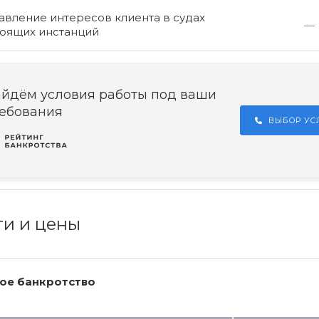
вление интересов клиента в судах
—
оящих инстанций
йдём условия работы под ваши
ебования
ВЫБОР У
ги и цены
ое банкротство