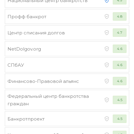
Национальный центр банкротств
4.9
Профф банкрот
4.8
Центр списания долгов
4.7
NetDolgov.org
4.6
СПбАУ
4.6
Финансово-Правовой альянс
4.6
Федеральный центр банкротства
4.5
граждан
Банкротпроект
4.5