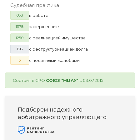
Судебная практика
в работе
683
завершенные
1378
с реализацией имущества
1250
с реструктуризацией долга
128
с поданными жалобами
5
Состоит в СРО
СОЮЗ "МЦАУ"
с 03.07.2015
Подберем надежного
арбитражного управляющего