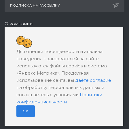
ПОДПИСКА НА РАССЫЛКУ
О компании
Реквизиты
8 (800) 550-08-77
Для оценки посещаемости и анализа
ЗАКАЗАТЬ ЗВОНОК
поведения пользователей на сайте
support@ratingbankrotstva.ru
используются файлы cookies и система
«Яндекс Метрика». Продолжая
111398, Москва, ул. Плеханова, д. 30,
использование сайта, вы
даёте согласие
абонентский ящик №5
на обработку персональных данных и
соглашаетесь с условиями
Политики
конфиденциальности
.
ПОЛИТИКА КОНФИДЕНЦИАЛЬНОСТИ
ПОЛЬЗОВАТЕЛЬСКОЕ СОГЛАШЕНИЕ
ОК
© 2026