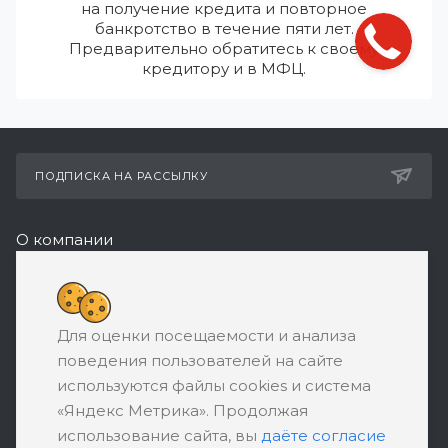
на получение кредита и повторное
банкротство в течение пяти лет.
Предварительно обратитесь к своему
кредитору и в МФЦ.
ПОДПИСКА НА РАССЫЛКУ
О компании
Реквизиты
8 (800) 550-08-77
Для оценки посещаемости и анализа
ЗАКАЗАТЬ ЗВОНОК
поведения пользователей на сайте
support@ratingbankrotstva.ru
используются файлы cookies и система
«Яндекс Метрика». Продолжая
111398, Москва, ул. Плеханова, д. 30,
использование сайта, вы
даёте согласие
абонентский ящик №5