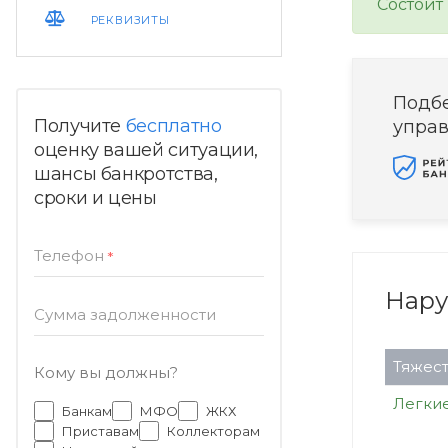
Состоит
РЕКВИЗИТЫ
Подб
Получите
бесплатно
упра
оценку вашей ситуации,
шансы банкротства,
сроки и цены
Телефон
*
Нар
Сумма задолженности
Тяжест
Кому вы должны?
Легки
Банкам
МФО
ЖКХ
Приставам
Коллекторам