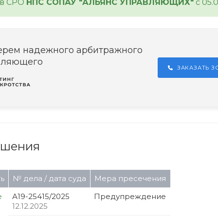
 в СРО
НПС СОПАУ "АЛЬЯНС УПРАВЛЯЮЩИХ"
с 05.
ерем надежного арбитражного
вляющего
ЗАКАЗАТЬ 
ушения
ь
№ дела / дата суда
Мера пресечения
е
А19-25415/2025
Предупреждение
12.12.2025