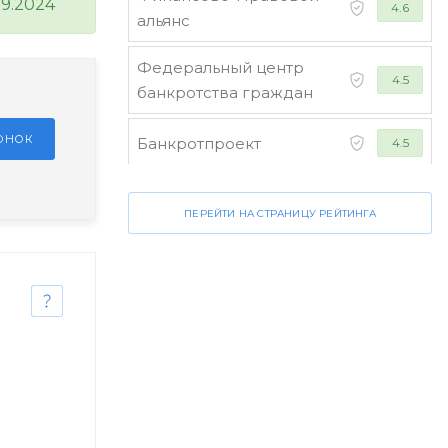
09.2024
4.6
альянс
Федеральный центр
4.5
банкротства граждан
ЗОНОК
Банкротпроект
4.5
Коллегия юристов
4.5
ПЕРЕЙТИ НА СТРАНИЦУ РЕЙТИНГА
"Финансист"