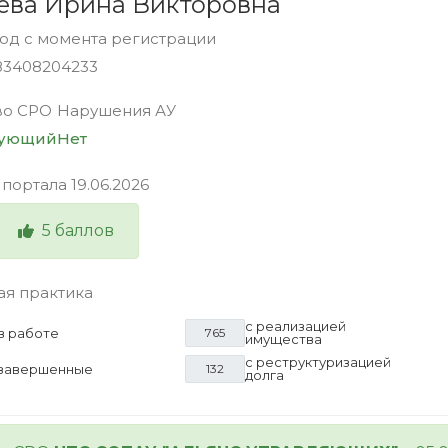
ева Ирина Викторовна
год с момента регистрации
83408204233
во СРО
Нарушения АУ
вующий
Нет
 портала
19.06.2026
5
баллов
ая практика
с реализацией
в работе
765
имущества
с реструктуризацией
завершенные
132
долга