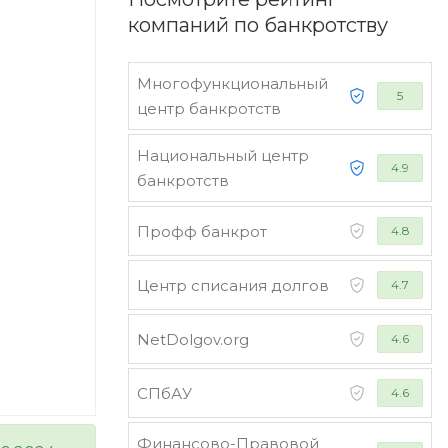
компаний по банкротству
Многофункциональный
5
центр банкротств
Национальный центр
4.9
банкротств
Профф банкрот
4.8
Центр списания долгов
4.7
NetDolgov.org
4.6
СПбАУ
4.6
Финансово-Правовой