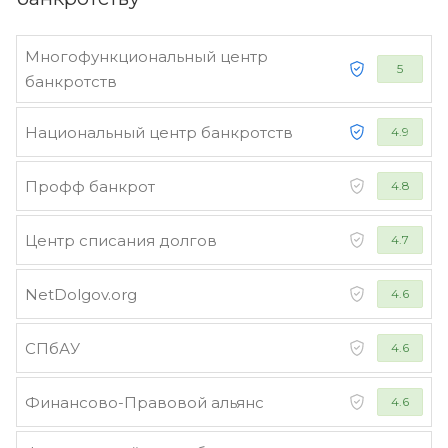
Многофункциональный центр
5
банкротств
Национальный центр банкротств
4.9
Профф банкрот
4.8
Центр списания долгов
4.7
NetDolgov.org
4.6
СПбАУ
4.6
Финансово-Правовой альянс
4.6