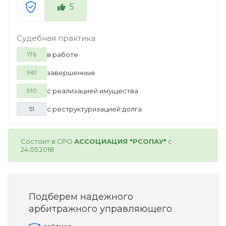
5
Судебная практика
в работе
176
завершенные
961
с реализацией имущества
910
с реструктуризацией долга
51
Состоит в СРО
АССОЦИАЦИЯ "РСОПАУ"
с
24.05.2018
Подберем надежного
арбитражного управляющего