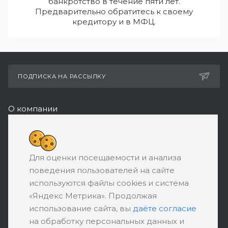
банкротство в течение пяти лет.
Предварительно обратитесь к своему
кредитору и в МФЦ.
ПОДПИСКА НА РАССЫЛКУ
О компании
Реквизиты
8 (800) 550-08-77
Для оценки посещаемости и анализа
ЗАКАЗАТЬ ЗВОНОК
поведения пользователей на сайте
support@ratingbankrotstva.ru
используются файлы cookies и система
«Яндекс Метрика». Продолжая
111398, Москва, ул. Плеханова, д. 30,
использование сайта, вы
даёте согласие
абонентский ящик №5
на обработку персональных данных и