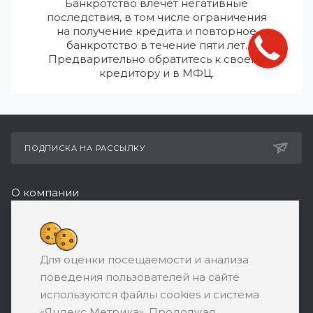
Банкротство влечет негативные
последствия, в том числе ограничения
на получение кредита и повторное
банкротство в течение пяти лет.
Предварительно обратитесь к своему
кредитору и в МФЦ.
ПОДПИСКА НА РАССЫЛКУ
О компании
Реквизиты
8 (800) 550-08-77
Для оценки посещаемости и анализа
ЗАКАЗАТЬ ЗВОНОК
поведения пользователей на сайте
support@ratingbankrotstva.ru
используются файлы cookies и система
«Яндекс Метрика». Продолжая