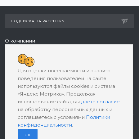
ПОДПИСКА НА РАССЫЛКУ
О компании
Реквизиты
8 (800) 550-08-77
Для оценки посещаемости и анализа
ЗАКАЗАТЬ ЗВОНОК
поведения пользователей на сайте
support@ratingbankrotstva.ru
используются файлы cookies и система
«Яндекс Метрика». Продолжая
111398, Москва, ул. Плеханова, д. 30,
использование сайта, вы
даёте согласие
абонентский ящик №5
на обработку персональных данных и
соглашаетесь с условиями
Политики
конфиденциальности
.
ПОЛИТИКА КОНФИДЕНЦИАЛЬНОСТИ
ПОЛЬЗОВАТЕЛЬСКОЕ СОГЛАШЕНИЕ
ОК