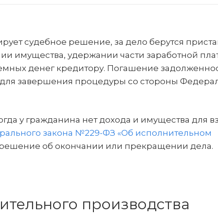
рует судебное решение, за дело берутся приста
ии имущества, удержании части заработной плат
аемных денег кредитору. Погашение задолженнос
 для завершения процедуры со стороны Федера
огда у гражданина нет дохода и имущества для в
рального закона №229-ФЗ «Об исполнительном
решение об окончании или прекращении дела.
нительного производства