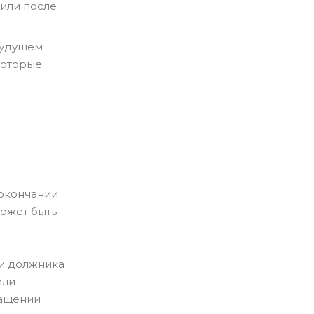
или после
будущем
которые
 окончании
может быть
ти должника
или
ращении