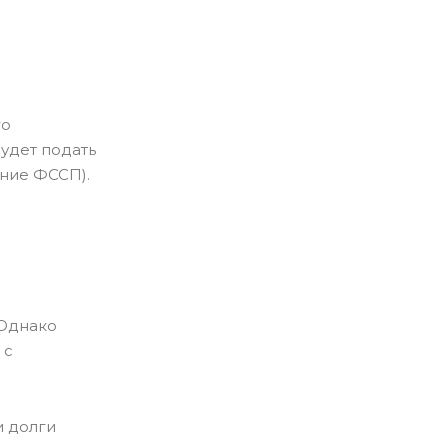
го
будет подать
ние ФССП).
 Однако
 с
и долги