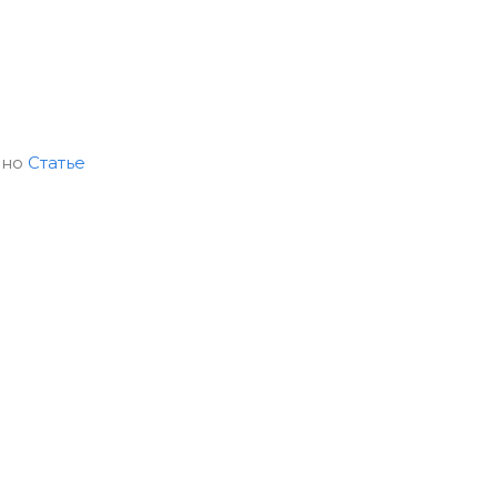
сно
Статье