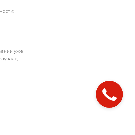
ности;
вании уже
лучаях,
Закажите
звонок!