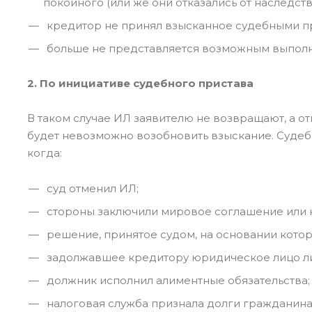
покойного (или же они отказались от наследств
кредитор не принял взысканное судебными пр
больше не представляется возможным выполн
2. По инициативе судебного пристава
В таком случае ИЛ заявителю не возвращают, а о
будет невозможно возобновить взыскание. Судеб
когда:
суд отменил ИЛ;
стороны заключили мировое соглашение или кр
решение, принятое судом, на основании котор
задолжавшее кредитору юридическое лицо л
должник исполнил алиментные обязательства;
налоговая служба признала долги гражданин