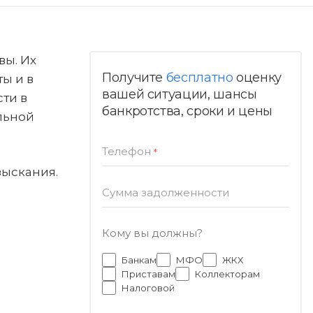
вы. Их
Получите
бесплатно
оценку
ы и в
вашей ситуации, шансы
ти в
банкротства, сроки и цены
льной
Телефон
*
зыскания.
Сумма задолженности
Кому вы должны?
Банкам
МФО
ЖКХ
Приставам
Коллекторам
Налоговой