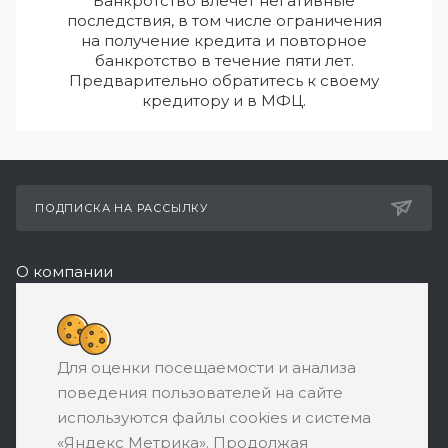
Банкротство влечет негативные
последствия, в том числе ограничения
на получение кредита и повторное
банкротство в течение пяти лет.
Предварительно обратитесь к своему
кредитору и в МФЦ.
ПОДПИСКА НА РАССЫЛКУ
О компании
Реквизиты
8 (800) 550-08-77
Для оценки посещаемости и анализа
ЗАКАЗАТЬ ЗВОНОК
поведения пользователей на сайте
support@ratingbankrotstva.ru
используются файлы cookies и система
«Яндекс Метрика». Продолжая